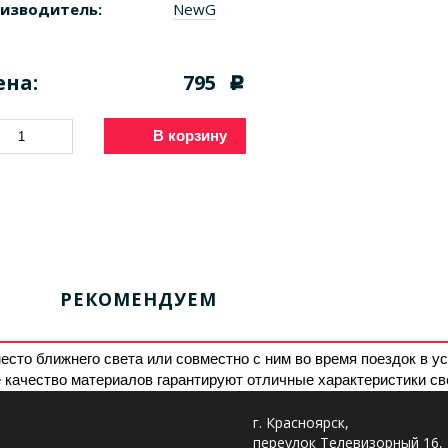
изводитель:
NewG
ена:
795
c
В корзину
РЕКОМЕНДУЕМ
то ближнего света или совместно с ним во время поездок в у
ачество материалов гарантируют отличные характеристики све
г. Красноярск,
переулок Телевизорный 16,