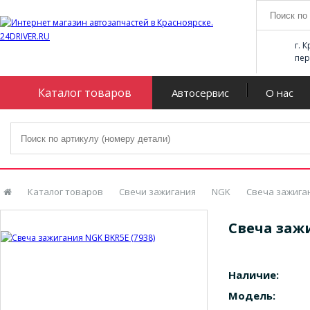
г. 
пер
Каталог товаров
Автосервис
О нас
Каталог товаров
Свечи зажигания
NGK
Свеча зажиган
Свеча зажи
Наличие:
Модель: