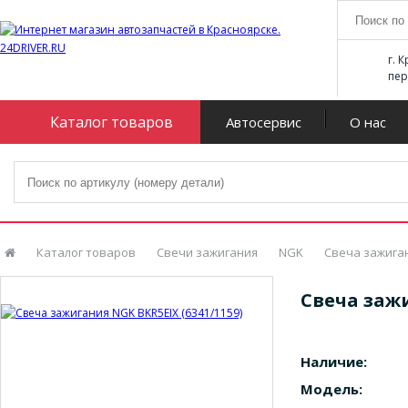
г. 
пер
Каталог товаров
Автосервис
О нас
Каталог товаров
Свечи зажигания
NGK
Свеча зажиган
Свеча зажи
Наличие:
Модель: