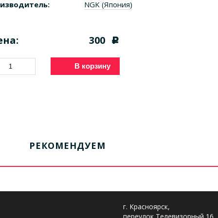
изводитель:
NGK (Япония)
ена:
300
c
В корзину
РЕКОМЕНДУЕМ
г. Красноярск,
переулок Телевизорный 16,