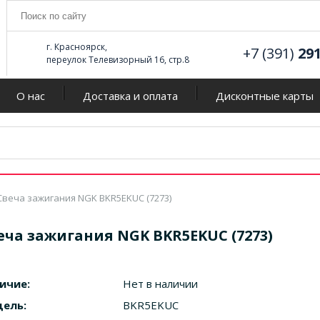
г. Красноярск,
+7 (391)
29
переулок Телевизорный 16, стр.8
О нас
Доставка и оплата
Дисконтные карты
Свеча зажигания NGK BKR5EKUC (7273)
еча зажигания NGK BKR5EKUC (7273)
ичие:
Нет в наличии
ель:
BKR5EKUC