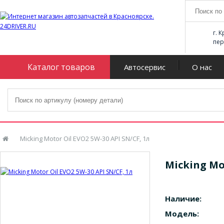
г. 
пер
Каталог товаров
Автосервис
О нас
Micking Motor Oil EVO2 5W-30 API SN/CF, 1л
Micking Mot
Наличие:
Модель: