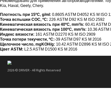
Рекомендовано для применения автопроизводителями: Toyota, 
Kia, Haval, Geely, Chery.
Плотность при 15ºС, g/ml:
0.8605 ASTM D4052 KS M ISO 1
Точка вспышки СОС, ºС:
226 ASTM D92 KS M ISO 2592
Кинематическая вязкость при 40ºС, mm²/s:
60.41 ASTM D
Кинематическая вязкость при 100ºС, mm²/s:
10.36 ASTM 
Индекс вязкости:
161 ASTM D2270 KS M ISO 2909
Точка потери текучести, ºС:
-39 ASTM D97 KS M 2016
Щелочное число, mgKOH/g:
10.42 ASTM D2896 KS M ISO 
Цвет ASTM:
L2.5 ASTM D1500 KS M 2016
2026 © DRIVER - All Rights Reserved