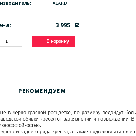
изводитель:
AZARD
ена:
3 995
c
В корзину
РЕКОМЕНДУЕМ
ные в черно-красной расцветке, по размеру подойдут бол
аводской обивки кресел от загрязнений и повреждений. В
износостойкостью.
еднего и заднего ряда кресел, а также подголовники (всег