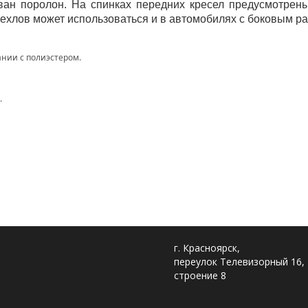
ован поролон. На спинках передних кресел предусмотре
ехлов может использоваться и в автомобилях с боковым р
нии с полиэстером.
.
г. Красноярск,
переулок Телевизорный 16,
строение 8