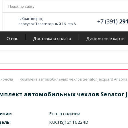
г. Красноярск,
+7 (391)
29
переулок Телевизорный 16, стр.8
О нас
Доставка и оплата
Дисконтные карты
окресла
Комплект автомобильных чехлов Senator Jacquard Arizona
мплект автомобильных чехлов Senator Ja
ичие:
Есть в наличии
ель:
KUCHSJ12116224D