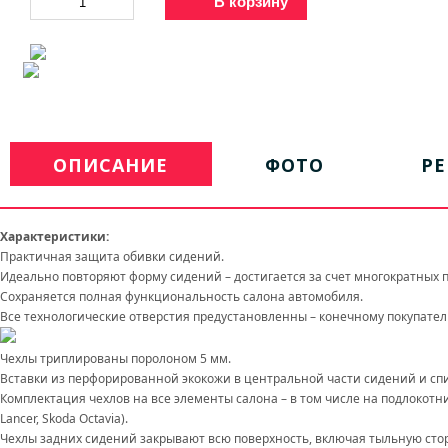
В корзину
ОПИСАНИЕ
ФОТО
Р
Характеристики:
Практичная защита обивки сидений.
Идеально повторяют форму сидений – достигается за счет многократных 
Сохраняется полная функциональность салона автомобиля.
Все технологические отверстия предустановленны – конечному покупател
Чехлы триплированы поролоном 5 мм.
Вставки из перфорированной экокожи в центральной части сидений и спин
Комплектация чехлов на все элементы салона – в том числе на подлокотник
Lancer, Skoda Octavia).
Чехлы задних сидений закрывают всю поверхность, включая тыльную стор