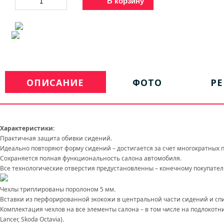
В корзину
ОПИСАНИЕ
ФОТО
Р
Характеристики:
Практичная защита обивки сидений.
Идеально повторяют форму сидений – достигается за счет многократных 
Сохраняется полная функциональность салона автомобиля.
Все технологические отверстия предустановленны – конечному покупател
Чехлы триплированы поролоном 5 мм.
Вставки из перфорированной экокожи в центральной части сидений и спин
Комплектация чехлов на все элементы салона – в том числе на подлокотник
Lancer, Skoda Octavia).